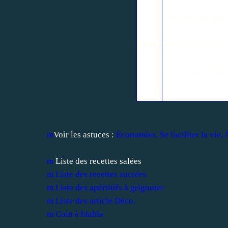
L'alcool est votre ennem
Apéritif
Prenez plutôt un jus de 
Sinon, préférer le champ
m
Voir les astuces :
Economies
,
Se faciliter la vie
,
m
Liste des recettes salées
m
Liste des recettes sucrées
m
Liste des apértitifs à grignoter
m
Liste des article Déco.
m
Coin à blabla