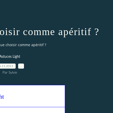
oisir comme apéritif ?
Que choisir comme apéritif ?
Astuces Light
6.11.2013
…
Par Sylvie
ht