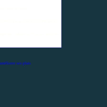
i en terme de calories !
tomate, une eau pétillante ou un fruit pressé.
agne aux cocktails sucrées ou aux alcools forts.
Améliorer ses plats