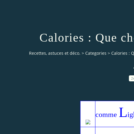
Calories : Que ch
Recettes, astuces et déco.
>
Categories
>
Calories : 
2
L
comme
ig