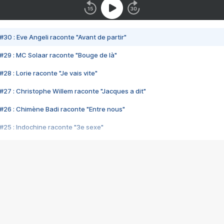
#30 : Eve Angeli raconte "Avant de partir"
#29 : MC Solaar raconte "Bouge de là"
28 : Lorie raconte "Je vais vite"
#27 : Christophe Willem raconte "Jacques a dit"
#26 : Chimène Badi raconte "Entre nous"
#25 : Indochine raconte "3e sexe"
#24 : Zaho raconte "C'est chelou"
#23 : Patrick Bruel raconte "Au café des délices"
#22 : Kyo raconte "Le chemin"
#21 : Nolwenn Leroy raconte "Cassé"
#20 : Patrick Hernandez raconte "Born to be alive"