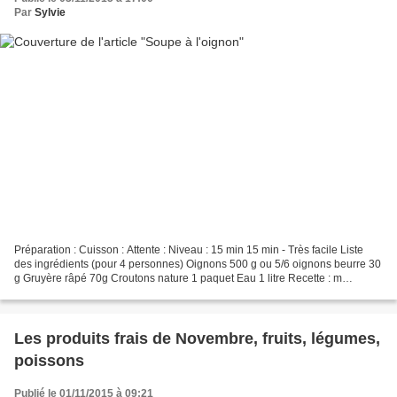
Par
Sylvie
Préparation : Cuisson : Attente : Niveau : 15 min 15 min - Très facile Liste
des ingrédients (pour 4 personnes) Oignons 500 g ou 5/6 oignons beurre 30
g Gruyère râpé 70g Croutons nature 1 paquet Eau 1 litre Recette : m
Eplucher les oignons puis émincer...
Les produits frais de Novembre, fruits, légumes,
poissons
Publié le 01/11/2015 à 09:21