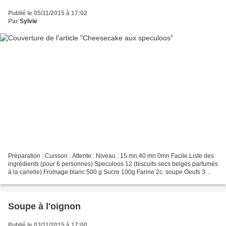
Publié le 05/11/2015 à 17:02
Par
Sylvie
Préparation : Cuisson : Attente : Niveau : 15 mn 40 mn 0mn Facile Liste des
ingrédients (pour 6 personnes) Speculoos 12 (biscuits secs belges parfumés
à la canelle) Fromage blanc 500 g Sucre 100g Farine 2c. soupe Oeufs 3
Avec les blancs en neige Citron...
Soupe à l'oignon
Publié le 03/11/2015 à 17:00