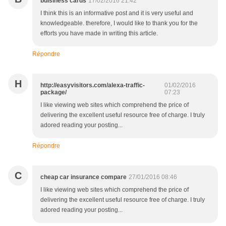
buisiness cards
17/02/2016 21:42
I think this is an informative post and it is very useful and
knowledgeable. therefore, I would like to thank you for the
efforts you have made in writing this article.
Répondre
H
http://easyvisitors.com/alexa-traffic-
01/02/2016
package/
07:23
I like viewing web sites which comprehend the price of
delivering the excellent useful resource free of charge. I truly
adored reading your posting...
Répondre
C
cheap car insurance compare
27/01/2016 08:46
I like viewing web sites which comprehend the price of
delivering the excellent useful resource free of charge. I truly
adored reading your posting...