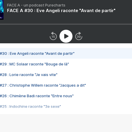
FACE A - un podcast Purecharts
FACE A #30 : Eve Angeli raconte "Avant de partir"
#30 : Eve Angeli raconte "Avant de partir"
#29 : MC Solaar raconte "Bouge de là"
28 : Lorie raconte "Je vais vite"
#27 : Christophe Willem raconte "Jacques a dit"
#26 : Chimène Badi raconte "Entre nous"
#25 : Indochine raconte "3e sexe"
#24 : Zaho raconte "C'est chelou"
#23 : Patrick Bruel raconte "Au café des délices"