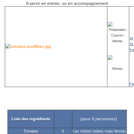
A servir en entrée, ou en accompagnement
Préparation :
Cuisson :
10
Attente :
15
0 
Niveau :
Fa
(pour 6 personnes)
Liste des ingrédients
Tomates
6
Les choisir mûres mais fermes