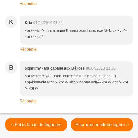
Répondre
K
Krio
07/04/2010 07:31
<br /> <br /> miam miam !! merci pour la recette !$<br /> <br />
<br /> <br />
Répondre
B
bigmumy - Ma cabane aux Délices
06/04/2010 23:58
<br /> <br /> waouhhh, comme elles sont belles et bien
appétissantes<br /> <br /> <br /> bonne soir€€<br /> <br /> <br
/> <br />
Répondre
< Petits farcis de légumes
Pour une omelette légère >