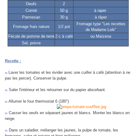
Oeufs
2
Comté
50 g
à raper
Parmesan
30 g
à râper
Fromage type "Les recettes
Fromage frais nature
1/2 pot
de Madame Loik"
Fécule de pomme de terre
2 c à café
ou Maïzena
Sel, poivre
Recette :
Laver les tomates et les évider avec une cuiller à café (attention à ne
m
pas les percer)
. Conserver la pulpe.
Saler l'intérieur et les retourner sur du papier absorbant.
m
Allumer le four thermostat 6 (180°)
m
Casser les oeufs en séparant jaunes et blancs. Monter les blancs en
m
neige.
Dans un saladier, mélanger les jaunes, la pulpe de tomate, les
m
fromages, saler et poivrer et bien mélanger