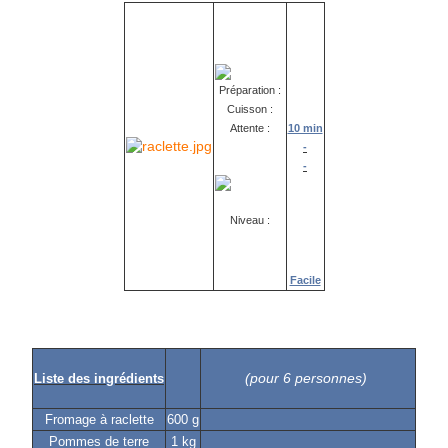
Préparation :
Cuisson :
Attente :
10 min
-
-
Niveau :
Facile
(pour 6 personnes)
Liste des ingrédients
Fromage à raclette
600 g
Pommes de terre
1 kg