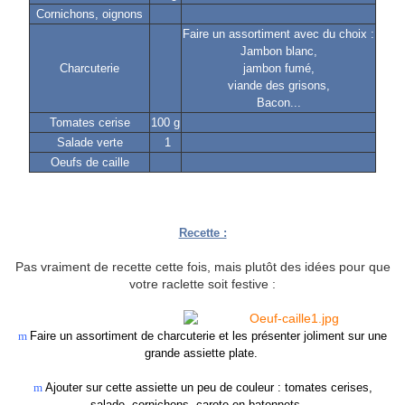
Cornichons, oignons
Faire un assortiment avec du choix :
Jambon blanc,
Charcuterie
jambon fumé,
viande des grisons,
Bacon...
Tomates cerise
100 g
Salade verte
1
Oeufs de caille
Recette :
Pas vraiment de recette cette fois, mais plutôt des idées pour que
votre raclette soit festive :
m
Faire un assortiment de charcuterie et les présenter joliment sur une
grande assiette plate.
m
Ajouter sur cette assiette un peu de couleur : tomates cerises,
salade, cornichons, carote en batonnets....