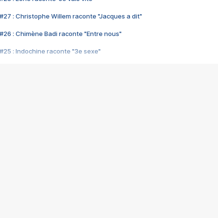
#27 : Christophe Willem raconte "Jacques a dit"
#26 : Chimène Badi raconte "Entre nous"
#25 : Indochine raconte "3e sexe"
#24 : Zaho raconte "C'est chelou"
#23 : Patrick Bruel raconte "Au café des délices"
#22 : Kyo raconte "Le chemin"
#21 : Nolwenn Leroy raconte "Cassé"
#20 : Patrick Hernandez raconte "Born to be alive"
#19 : Lorie raconte "Près de moi"
#18 : Michael Jones raconte "A nos actes manqués" (avec Jean-Jacque
#17 : Khaled raconte "Aïcha"
#16 : Corneille raconte "Parce qu'on vient de loin"