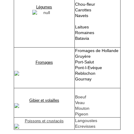
Chou-fleur
Légumes
Carottes
Navets
Laitues
Romaines
Batavia
Fromages de Hollande
Gruyère
Port-Salut
Fromages
Pont-l-Evèque
Reblochon
Gournay
Boeuf
Gibier et volailles
Veau
Mouton
Pigeon
Langoustes
Poissons et crustacés
Ecrevisses