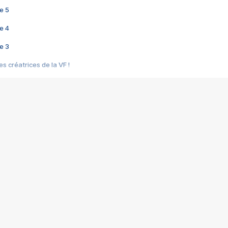
e 5
e 4
e 3
s créatrices de la VF !
e 2
e 1
e Mektoub My Love arrive enfin ! Rencontre avec Shaïn Boumedine et Sal
i : après Toni en famille
elle réalise le bouleversant Dites lui que je l'aime
ais ! Rencontre autour de Vie privée de Rebecca Zlotowski
 de Marguerite, Grave... Rencontre avec Ella Rumpf
 Les Rêveurs, un film intime sur la santé mentale