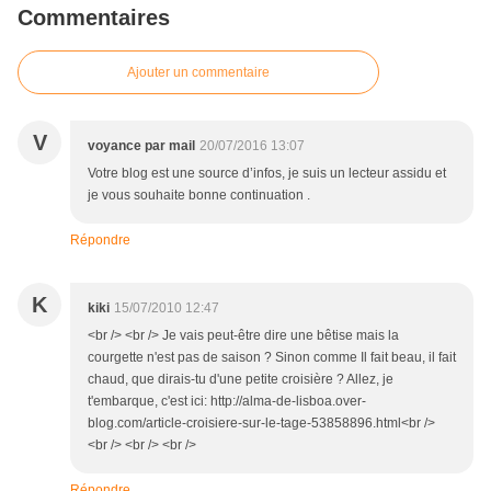
Commentaires
Ajouter un commentaire
V
voyance par mail
20/07/2016 13:07
Votre blog est une source d’infos, je suis un lecteur assidu et
je vous souhaite bonne continuation .
Répondre
K
kiki
15/07/2010 12:47
<br /> <br /> Je vais peut-être dire une bêtise mais la
courgette n'est pas de saison ? Sinon comme Il fait beau, il fait
chaud, que dirais-tu d'une petite croisière ? Allez, je
t'embarque, c'est ici: http://alma-de-lisboa.over-
blog.com/article-croisiere-sur-le-tage-53858896.html<br />
<br /> <br /> <br />
Répondre