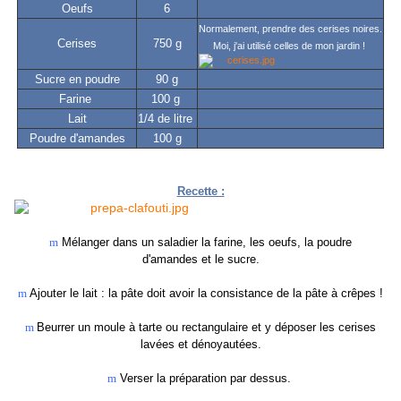
Oeufs
6
Normalement, prendre des cerises noires.
Cerises
750 g
Moi, j'ai utilisé celles de mon jardin !
Sucre en poudre
90 g
Farine
100 g
Lait
1/4 de litre
Poudre d'amandes
100 g
Recette :
m
Mélanger dans un saladier la farine, les oeufs, la poudre
d'amandes et le sucre.
m
Ajouter le lait : la pâte doit avoir la consistance de la pâte à crêpes !
m
Beurrer un moule à tarte ou rectangulaire et y déposer les cerises
lavées et dénoyautées.
m
Verser la préparation par dessus.