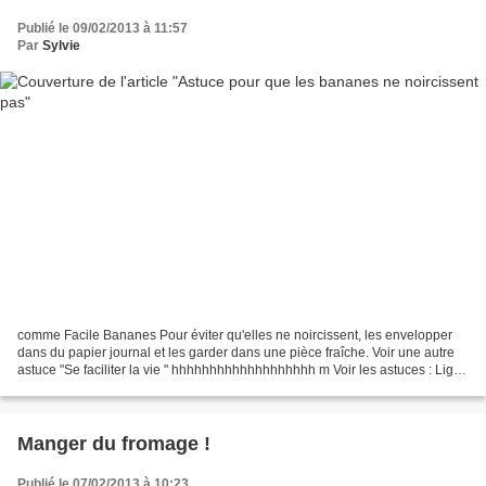
Publié le 09/02/2013 à 11:57
Par
Sylvie
comme Facile Bananes Pour éviter qu'elles ne noircissent, les envelopper
dans du papier journal et les garder dans une pièce fraîche. Voir une autre
astuce "Se faciliter la vie " hhhhhhhhhhhhhhhhhhh m Voir les astuces : Light
, Economies , Améliorer ses...
Manger du fromage !
Publié le 07/02/2013 à 10:23