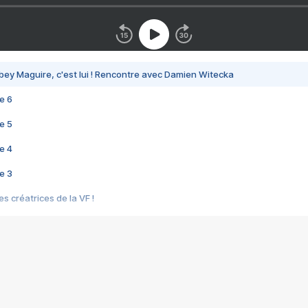
bey Maguire, c'est lui ! Rencontre avec Damien Witecka
e 6
e 5
e 4
e 3
s créatrices de la VF !
e 2
e 1
e Mektoub My Love arrive enfin ! Rencontre avec Shaïn Boumedine et Sal
i : après Toni en famille