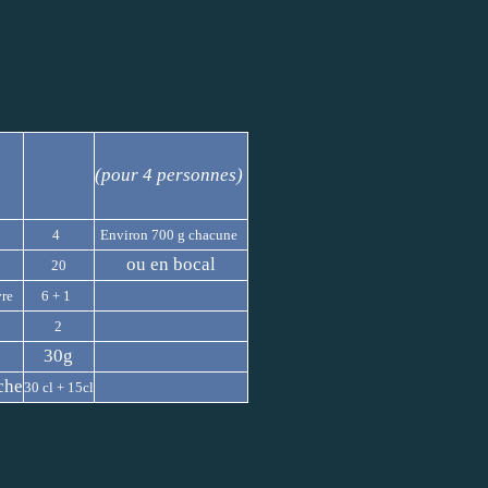
(pour 4 personnes)
4
Environ 700 g chacune
ou en bocal
20
vre
6 + 1
2
30g
che
30 cl + 15cl