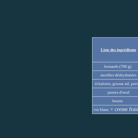
Liste des ingrédients
homards (700 g)
morilles déshydratées
échalotes, gousse ail, poi
jaunes d'oeuf
beurre
+ creme frai
vin blanc