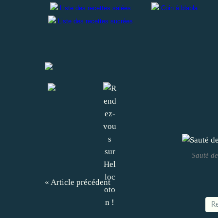
Liste des recettes
salées
Coin à blabla
Liste des recettes sucrées
Sauté de
« Article précédent
Re