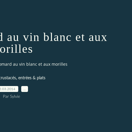
 au vin blanc et aux
orilles
omard au vin blanc et aux morilles
,
crustacés
entrées & plats
2.03.2014
…
Par Sylvie